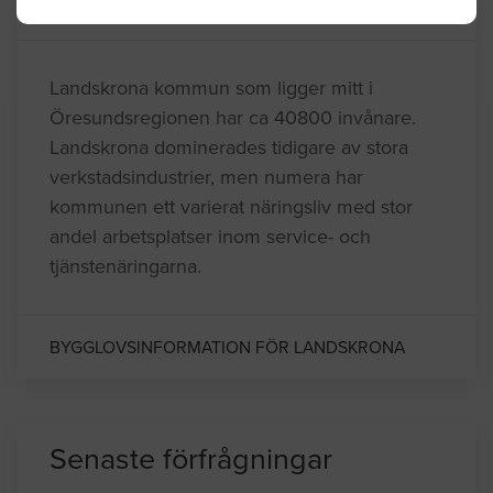
Kommuninformation
Landskrona kommun som ligger mitt i
Öresundsregionen har ca 40800 invånare.
Landskrona dominerades tidigare av stora
verkstadsindustrier, men numera har
kommunen ett varierat näringsliv med stor
andel arbetsplatser inom service- och
tjänstenäringarna.
BYGGLOVSINFORMATION FÖR LANDSKRONA
Senaste förfrågningar