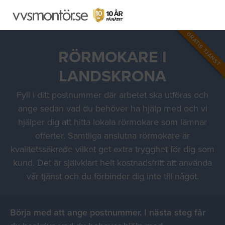
GRATIS TJÄNST
RÖRMOKARE I
LANDSKRONA
Fyll i ditt postnummer där arbetet ska utföras och
ange sedan vad du behöver ha hjälp med och vi
hjälper dig att hitta lokala rörmokare som lämnar
offerter. Samtliga anslutna rörmokare är
kvalitetssäkrade vilket get extra trygghet för dig som
kund. Det är självklart helt kostnadsfritt att använda
vår tjänst och du förbinder dig inte till något.
Börja med att ange postnummer. I nästa steg får