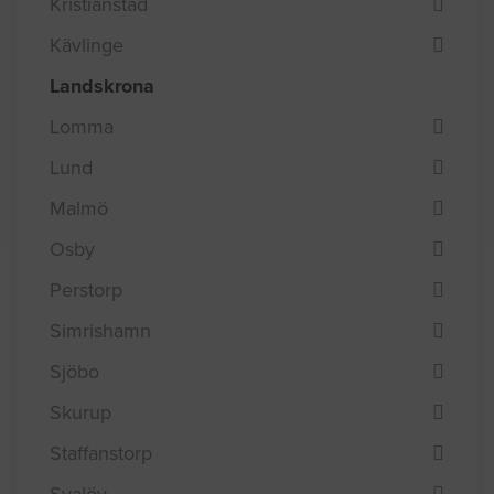
Kristianstad
Kävlinge
Landskrona
Lomma
Lund
Malmö
Osby
Perstorp
Simrishamn
Sjöbo
Skurup
Staffanstorp
Svalöv