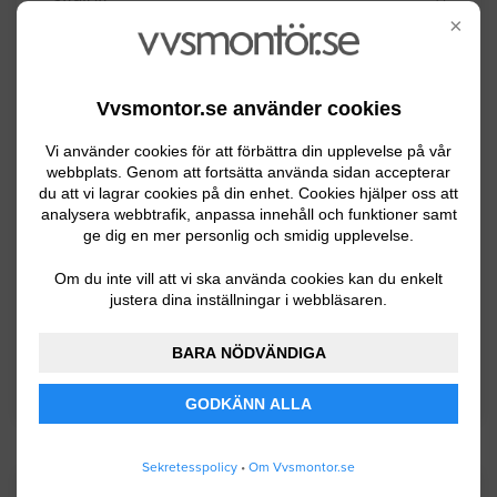
×
Svedala
Tomelilla
Vvsmontor.se använder cookies
Trelleborg
Vi använder cookies för att förbättra din upplevelse på vår
Vellinge
webbplats. Genom att fortsätta använda sidan accepterar
du att vi lagrar cookies på din enhet. Cookies hjälper oss att
Ystad
analysera webbtrafik, anpassa innehåll och funktioner samt
ge dig en mer personlig och smidig upplevelse.
Åstorp
Om du inte vill att vi ska använda cookies kan du enkelt
Ängelholm
justera dina inställningar i webbläsaren.
Örkelljunga
BARA NÖDVÄNDIGA
Östra Göinge
GODKÄNN ALLA
Sekretesspolicy
•
Om Vvsmontor.se