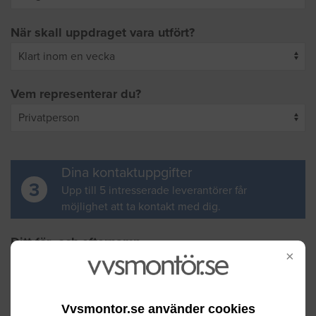
När skall uppdraget vara utfört?
Vem representerar du?
Dina kontaktuppgifter
3
Upp till 5 intresserade leverantörer får
möjlighet att ta kontakt med dig.
Ditt för- och efternamn
×
Din e-postadress
Vvsmontor.se använder cookies