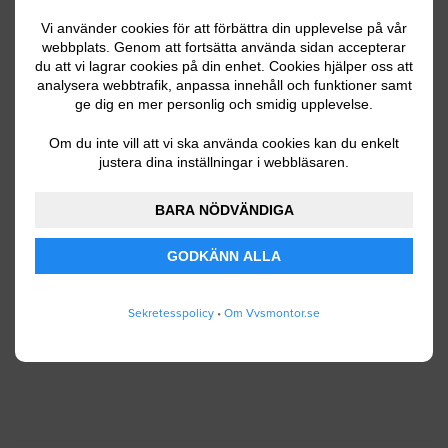
Vi använder cookies för att förbättra din upplevelse på vår
webbplats. Genom att fortsätta använda sidan accepterar
Ditt telefonnummer
du att vi lagrar cookies på din enhet. Cookies hjälper oss att
analysera webbtrafik, anpassa innehåll och funktioner samt
ge dig en mer personlig och smidig upplevelse.
Om du inte vill att vi ska använda cookies kan du enkelt
justera dina inställningar i webbläsaren.
Jag godkänner att Vvsmontor.se lagrar och
använder mina personuppgifter enligt
BARA NÖDVÄNDIGA
användarvillkoren
.
GODKÄNN ALLA
SKICKA IN
Sekretesspolicy
•
Om Vvsmontor.se