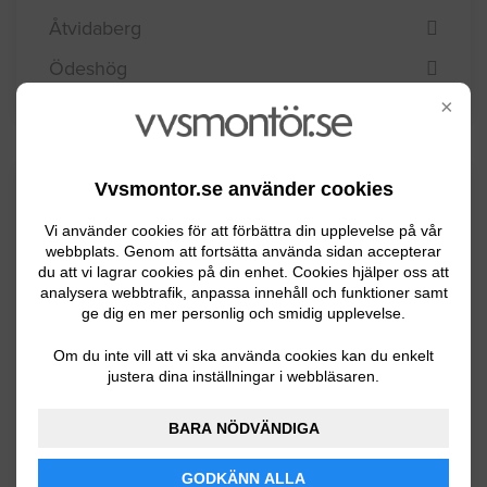
Åtvidaberg
Ödeshög
×
Vvsmontor.se använder cookies
Kommuninformation
Vi använder cookies för att förbättra din upplevelse på vår
webbplats. Genom att fortsätta använda sidan accepterar
du att vi lagrar cookies på din enhet. Cookies hjälper oss att
Linköping är Sveriges femte största kommun
analysera webbtrafik, anpassa innehåll och funktioner samt
med ca 142000 invånare. Modern
ge dig en mer personlig och smidig upplevelse.
livsmedelsindustri samt högteknologisk
Om du inte vill att vi ska använda cookies kan du enkelt
forskning och utveckling är viktiga
justera dina inställningar i webbläsaren.
profilområden för Linköping. Viktigt för
kommunen är samarbetet mellan näringslivet
BARA NÖDVÄNDIGA
och universitetet.
GODKÄNN ALLA