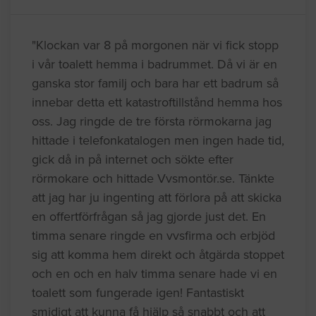
"Klockan var 8 på morgonen när vi fick stopp
i vår toalett hemma i badrummet. Då vi är en
ganska stor familj och bara har ett badrum så
innebar detta ett katastroftillstånd hemma hos
oss. Jag ringde de tre första rörmokarna jag
hittade i telefonkatalogen men ingen hade tid,
gick då in på internet och sökte efter
rörmokare och hittade Vvsmontör.se. Tänkte
att jag har ju ingenting att förlora på att skicka
en offertförfrågan så jag gjorde just det. En
timma senare ringde en vvsfirma och erbjöd
sig att komma hem direkt och åtgärda stoppet
och en och en halv timma senare hade vi en
toalett som fungerade igen! Fantastiskt
smidigt att kunna få hjälp så snabbt och att