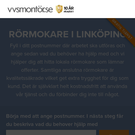
GRATIS TJÄNST
RÖRMOKARE I LINKÖPING
Fyll i ditt postnummer där arbetet ska utföras och
ange sedan vad du behöver ha hjälp med och vi
hjälper dig att hitta lokala rörmokare som lämnar
offerter. Samtliga anslutna rörmokare är
kvalitetssäkrade vilket get extra trygghet för dig som
kund. Det är självklart helt kostnadsfritt att använda
vår tjänst och du förbinder dig inte till något.
Börja med att ange postnummer. I nästa steg får
du beskriva vad du behover hjälp med