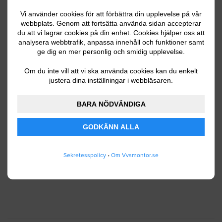
Vi använder cookies för att förbättra din upplevelse på vår
webbplats. Genom att fortsätta använda sidan accepterar
Ditt telefonnummer
du att vi lagrar cookies på din enhet. Cookies hjälper oss att
analysera webbtrafik, anpassa innehåll och funktioner samt
ge dig en mer personlig och smidig upplevelse.
Om du inte vill att vi ska använda cookies kan du enkelt
justera dina inställningar i webbläsaren.
Jag godkänner att Vvsmontor.se lagrar och
använder mina personuppgifter enligt
BARA NÖDVÄNDIGA
användarvillkoren
.
GODKÄNN ALLA
SKICKA IN
Sekretesspolicy
•
Om Vvsmontor.se