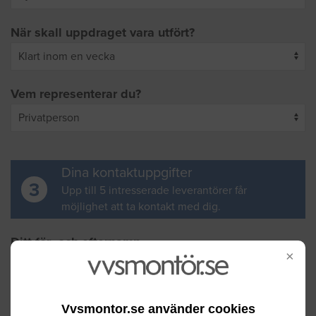
När skall uppdraget vara utfört?
Vem representerar du?
Dina kontaktuppgifter
3
Upp till 5 intresserade leverantörer får
möjlighet att ta kontakt med dig.
Ditt för- och efternamn
×
Din e-postadress
Vvsmontor.se använder cookies