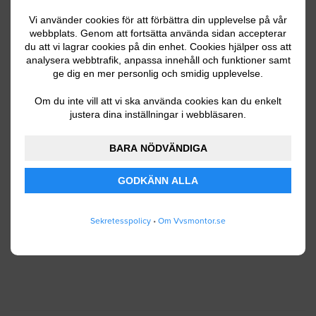
Vi använder cookies för att förbättra din upplevelse på vår
webbplats. Genom att fortsätta använda sidan accepterar
Ditt telefonnummer
du att vi lagrar cookies på din enhet. Cookies hjälper oss att
analysera webbtrafik, anpassa innehåll och funktioner samt
ge dig en mer personlig och smidig upplevelse.
Om du inte vill att vi ska använda cookies kan du enkelt
justera dina inställningar i webbläsaren.
Jag godkänner att Vvsmontor.se lagrar och
använder mina personuppgifter enligt
BARA NÖDVÄNDIGA
användarvillkoren
.
GODKÄNN ALLA
SKICKA IN
Sekretesspolicy
•
Om Vvsmontor.se