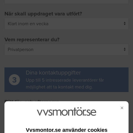
När skall uppdraget vara utfört?
Vem representerar du?
Dina kontaktuppgifter
3
Upp till 5 intresserade leverantörer får
möjlighet att ta kontakt med dig.
Ditt för- och efternamn
×
Din e-postadress
Vvsmontor.se använder cookies