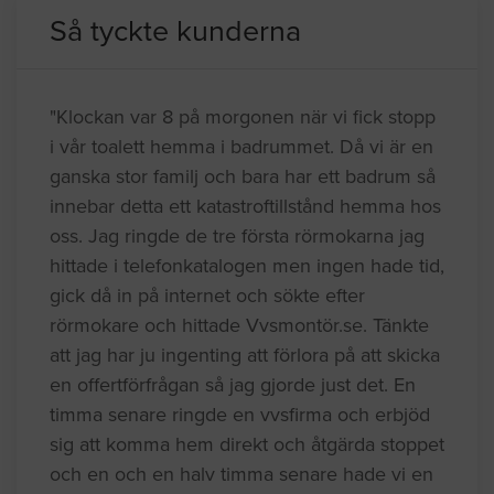
Så tyckte kunderna
"Klockan var 8 på morgonen när vi fick stopp
i vår toalett hemma i badrummet. Då vi är en
ganska stor familj och bara har ett badrum så
innebar detta ett katastroftillstånd hemma hos
oss. Jag ringde de tre första rörmokarna jag
hittade i telefonkatalogen men ingen hade tid,
gick då in på internet och sökte efter
rörmokare och hittade Vvsmontör.se. Tänkte
att jag har ju ingenting att förlora på att skicka
en offertförfrågan så jag gjorde just det. En
timma senare ringde en vvsfirma och erbjöd
sig att komma hem direkt och åtgärda stoppet
och en och en halv timma senare hade vi en