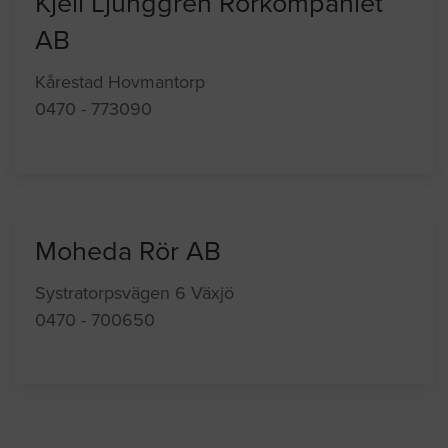
Kjell Ljunggren Rörkompaniet
AB
Kårestad Hovmantorp
0470 - 773090
Moheda Rör AB
Systratorpsvägen 6 Växjö
0470 - 700650