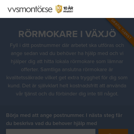
GRATIS TJÄNST
RÖRMOKARE I VÄXJÖ
Fyll i ditt postnummer där arbetet ska utföras och
ange sedan vad du behöver ha hjälp med och vi
hjälper dig att hitta lokala rörmokare som lämnar
offerter. Samtliga anslutna rörmokare är
kvalitetssäkrade vilket get extra trygghet för dig som
kund. Det är självklart helt kostnadsfritt att använda
vår tjänst och du förbinder dig inte till något.
Börja med att ange postnummer. I nästa steg får
du beskriva vad du behover hjälp med