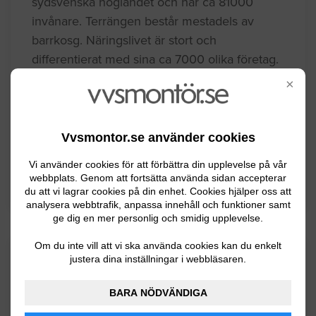
sydsvenska höglandet och har ca 81000
invånare. Terrängen består mestadels av
barrkosg. Näringslivet är stort och
differentierat med sina ca 7000 olika företag.
Det finns en lång tradition inom
×
glastillverkning och möbeltillverkning i
kommunen. Kända personer från Växjö är bla
Carl von Linné och Mats Wilander.
Vvsmontor.se använder cookies
Vi använder cookies för att förbättra din upplevelse på vår
webbplats. Genom att fortsätta använda sidan accepterar
BYGGLOVSINFORMATION FÖR VÄXJÖ
du att vi lagrar cookies på din enhet. Cookies hjälper oss att
analysera webbtrafik, anpassa innehåll och funktioner samt
ge dig en mer personlig och smidig upplevelse.
Om du inte vill att vi ska använda cookies kan du enkelt
Senaste förfrågningar
justera dina inställningar i webbläsaren.
BARA NÖDVÄNDIGA
VVS-arbeten / Rördragning