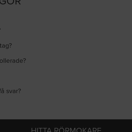
ÅGOR
?
etag?
ollerade?
få svar?
HITTA RÖRMOKARE