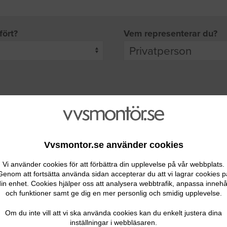
fört?
Vem representerar du?
pgifter
rade leverantörer får möjlighet att ta kontakt med dig.
Vvsmontor.se använder cookies
Vi använder cookies för att förbättra din upplevelse på vår webbplats.
Genom att fortsätta använda sidan accepterar du att vi lagrar cookies p
in enhet. Cookies hjälper oss att analysera webbtrafik, anpassa innehå
och funktioner samt ge dig en mer personlig och smidig upplevelse.
Ditt telefonnummer
Om du inte vill att vi ska använda cookies kan du enkelt justera dina
inställningar i webbläsaren.