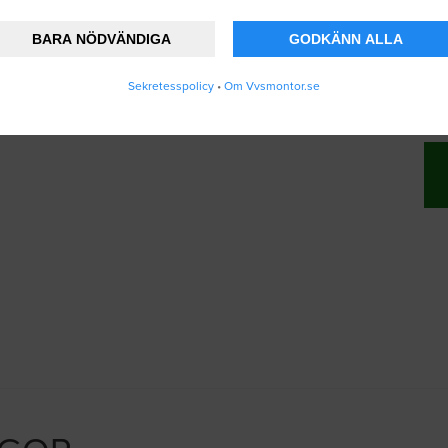
BARA NÖDVÄNDIGA
GODKÄNN ALLA
änner att Vvsmontor.se lagrar och använder m
Sekretesspolicy
•
Om Vvsmontor.se
ändarvillkoren
.