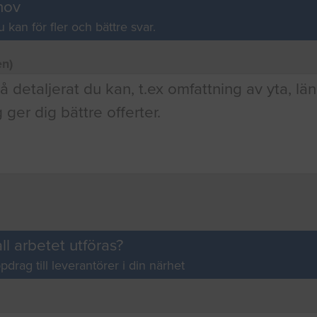
hov
u kan för fler och bättre svar.
en)
ll arbetet utföras?
pdrag till leverantörer i din närhet