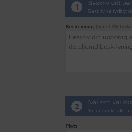
Beskriv ditt be
1
Beskriv så tydligt d
Beskrivning
(minst 25 teck
När och var ska
2
Vi förmedlar ditt up
Plats