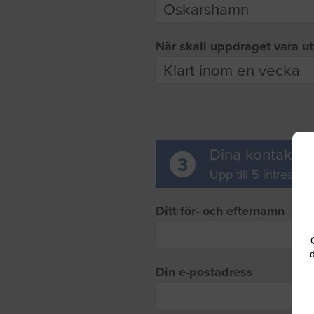
När skall uppdraget vara ut
Dina kontaktup
3
Upp till 5 intresse
Ditt för- och efternamn
d
Din e-postadress