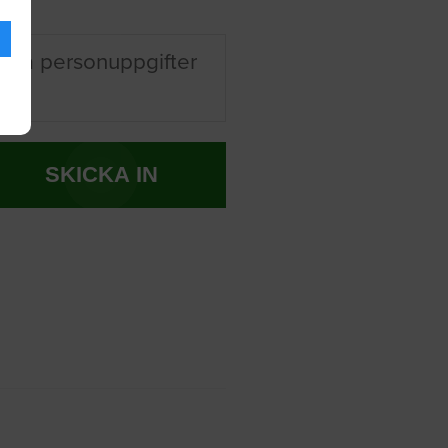
ina personuppgifter
SKICKA IN