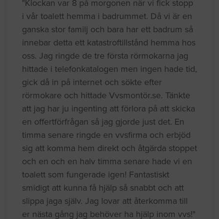
"Klockan var 8 på morgonen när vi fick stopp
i vår toalett hemma i badrummet. Då vi är en
ganska stor familj och bara har ett badrum så
innebar detta ett katastroftillstånd hemma hos
oss. Jag ringde de tre första rörmokarna jag
hittade i telefonkatalogen men ingen hade tid,
gick då in på internet och sökte efter
rörmokare och hittade Vvsmontör.se. Tänkte
att jag har ju ingenting att förlora på att skicka
en offertförfrågan så jag gjorde just det. En
timma senare ringde en vvsfirma och erbjöd
sig att komma hem direkt och åtgärda stoppet
och en och en halv timma senare hade vi en
toalett som fungerade igen! Fantastiskt
smidigt att kunna få hjälp så snabbt och att
slippa jaga själv. Jag lovar att återkomma till
er nästa gång jag behöver ha hjälp inom vvs!"