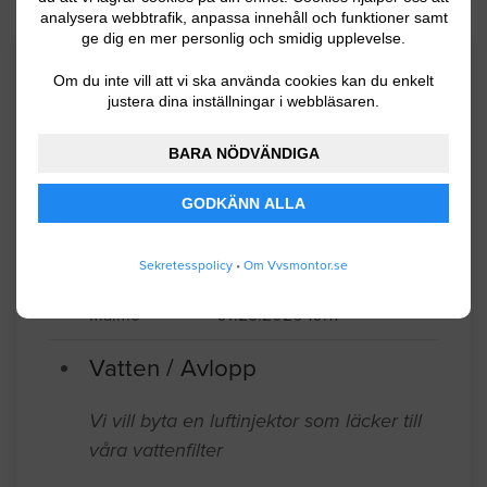
analysera webbtrafik, anpassa innehåll och funktioner samt
ge dig en mer personlig och smidig upplevelse.
Senaste förfrågningar
Om du inte vill att vi ska använda cookies kan du enkelt
justera dina inställningar i webbläsaren.
VVS-arbeten / Rördragning
BARA NÖDVÄNDIGA
GODKÄNN ALLA
Hej! Vi håller på att renovera vårt
badrum och skulle gärna vilja få en
offert på VVS-arbetet. Det vi önskar är:
Sekretesspolicy
•
Om Vvsmontor.se
Malmö
07.25.2026 10:11
Vatten / Avlopp
Vi vill byta en luftinjektor som läcker till
våra vattenfilter