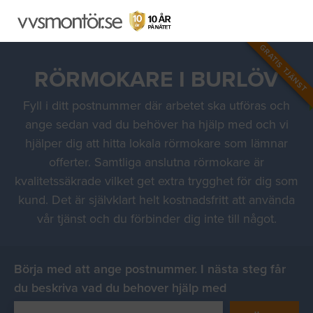
GRATIS TJÄNST
RÖRMOKARE I BURLÖV
Fyll i ditt postnummer där arbetet ska utföras och
ange sedan vad du behöver ha hjälp med och vi
hjälper dig att hitta lokala rörmokare som lämnar
offerter. Samtliga anslutna rörmokare är
kvalitetssäkrade vilket get extra trygghet för dig som
kund. Det är självklart helt kostnadsfritt att använda
vår tjänst och du förbinder dig inte till något.
Börja med att ange postnummer. I nästa steg får
du beskriva vad du behover hjälp med