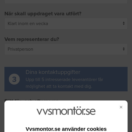
När skall uppdraget vara utfört?
Vem representerar du?
Dina kontaktuppgifter
3
Upp till 5 intresserade leverantörer får
möjlighet att ta kontakt med dig.
Ditt för- och efternamn
×
Din e-postadress
Vvsmontor.se använder cookies