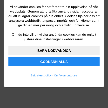
Vi använder cookies för att förbättra din upplevelse på vår
webbplats. Genom att fortsätta använda sidan accepterar
Ditt telefonnummer
du att vi lagrar cookies på din enhet. Cookies hjälper oss att
analysera webbtrafik, anpassa innehåll och funktioner samt
ge dig en mer personlig och smidig upplevelse.
Om du inte vill att vi ska använda cookies kan du enkelt
justera dina inställningar i webbläsaren.
Jag godkänner att Vvsmontor.se lagrar och
använder mina personuppgifter enligt
BARA NÖDVÄNDIGA
användarvillkoren
.
GODKÄNN ALLA
SKICKA IN
Sekretesspolicy
•
Om Vvsmontor.se