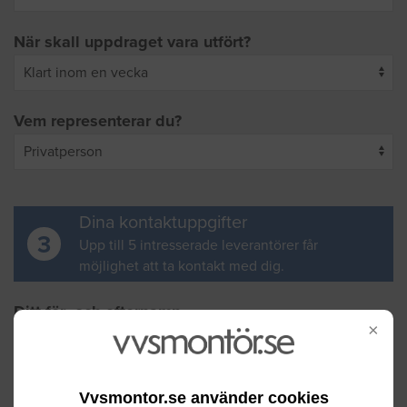
När skall uppdraget vara utfört?
Vem representerar du?
Dina kontaktuppgifter
3
Upp till 5 intresserade leverantörer får
möjlighet att ta kontakt med dig.
Ditt för- och efternamn
×
Din e-postadress
Vvsmontor.se använder cookies