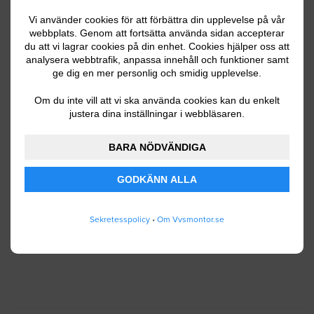
Vi använder cookies för att förbättra din upplevelse på vår
webbplats. Genom att fortsätta använda sidan accepterar
Ditt telefonnummer
du att vi lagrar cookies på din enhet. Cookies hjälper oss att
analysera webbtrafik, anpassa innehåll och funktioner samt
ge dig en mer personlig och smidig upplevelse.
Om du inte vill att vi ska använda cookies kan du enkelt
justera dina inställningar i webbläsaren.
Jag godkänner att Vvsmontor.se lagrar och
använder mina personuppgifter enligt
BARA NÖDVÄNDIGA
användarvillkoren
.
GODKÄNN ALLA
SKICKA IN
Sekretesspolicy
•
Om Vvsmontor.se