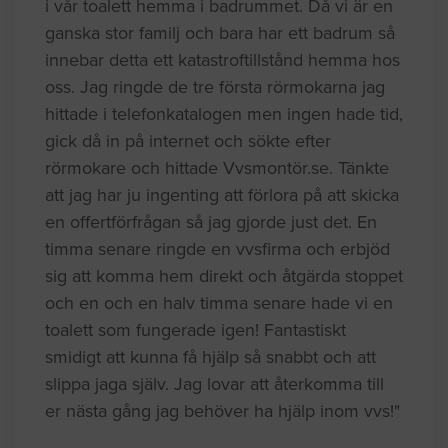
i vår toalett hemma i badrummet. Då vi är en
ganska stor familj och bara har ett badrum så
innebar detta ett katastroftillstånd hemma hos
oss. Jag ringde de tre första rörmokarna jag
hittade i telefonkatalogen men ingen hade tid,
gick då in på internet och sökte efter
rörmokare och hittade Vvsmontör.se. Tänkte
att jag har ju ingenting att förlora på att skicka
en offertförfrågan så jag gjorde just det. En
timma senare ringde en vvsfirma och erbjöd
sig att komma hem direkt och åtgärda stoppet
och en och en halv timma senare hade vi en
toalett som fungerade igen! Fantastiskt
smidigt att kunna få hjälp så snabbt och att
slippa jaga själv. Jag lovar att återkomma till
er nästa gång jag behöver ha hjälp inom vvs!"