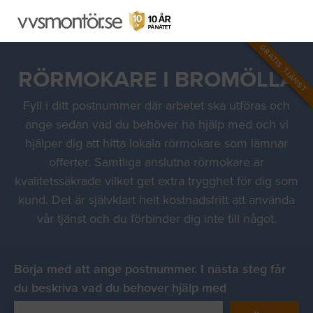
GRATIS TJÄNST
RÖRMOKARE I BROMÖLLA
Fyll i ditt postnummer där arbetet ska utföras och
ange sedan vad du behöver ha hjälp med och vi
hjälper dig att hitta lokala rörmokare som lämnar
offerter. Samtliga anslutna rörmokare är
kvalitetssäkrade vilket get extra trygghet för dig som
kund. Det är självklart helt kostnadsfritt att använda
vår tjänst och du förbinder dig inte till något.
Börja med att ange postnummer. I nästa steg får
du beskriva vad du behover hjälp med