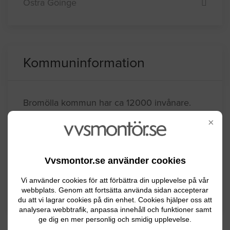
Östra Göinge
Kommuninformation
Bromölla kommun har ca 12000 invånare.
Med sitt geografiska läge mellan sjö och hav
×
skapar Bromölla och dess omgivningar
förutsättningarna för rika naturupplevelser.
Bromölla är en utpräglad industrikommun.
Vvsmontor.se använder cookies
Vi använder cookies för att förbättra din upplevelse på vår
webbplats. Genom att fortsätta använda sidan accepterar
BYGGLOVSINFORMATION FÖR BROMÖLLA
du att vi lagrar cookies på din enhet. Cookies hjälper oss att
analysera webbtrafik, anpassa innehåll och funktioner samt
ge dig en mer personlig och smidig upplevelse.