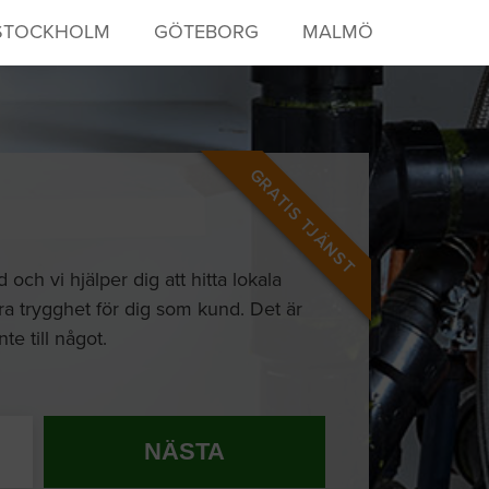
STOCKHOLM
GÖTEBORG
MALMÖ
GRATIS TJÄNST
ch vi hjälper dig att hitta lokala
ra trygghet för dig som kund. Det är
te till något.
NÄSTA