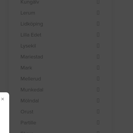
Kungälv
Lerum
Lidköping
Lilla Edet
Lysekil
Mariestad
Mark
Mellerud
Munkedal
×
Mölndal
Orust
Partille