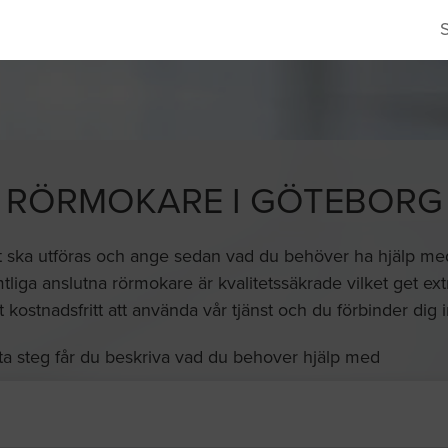
RÖRMOKARE I GÖTEBORG
t ska utföras och ange sedan vad du behöver ha hjälp med o
liga anslutna rörmokare är kvalitetssäkrade vilket get ext
lt kostnadsfritt att använda vår tjänst och du förbinder dig in
ta steg får du beskriva vad du behover hjälp med