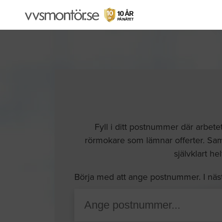
Fyll i ditt postnummer där arbete
rörmokare som lämnar offerter. Samt
självklart he
Börja med att ange postnummer. I näs