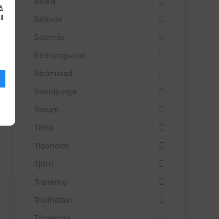
Skara
å
Skövde
ll
Sotenäs
Stenungsund
Strömstad
Svenljunga
Tanum
Tibro
Tidaholm
Tjörn
Tranemo
Trollhättan
Töreboda