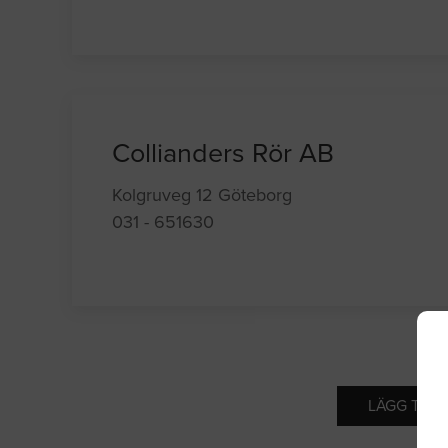
Collianders Rör AB
Kolgruveg 12 Göteborg
031 - 651630
LÄGG TILL