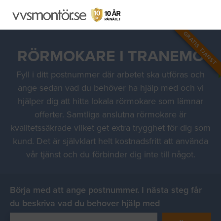
GRATIS TJÄNST
RÖRMOKARE I TRANEMO
Fyll i ditt postnummer där arbetet ska utföras och
ange sedan vad du behöver ha hjälp med och vi
hjälper dig att hitta lokala rörmokare som lämnar
offerter. Samtliga anslutna rörmokare är
kvalitetssäkrade vilket get extra trygghet för dig som
kund. Det är självklart helt kostnadsfritt att använda
vår tjänst och du förbinder dig inte till något.
Börja med att ange postnummer. I nästa steg får
du beskriva vad du behover hjälp med