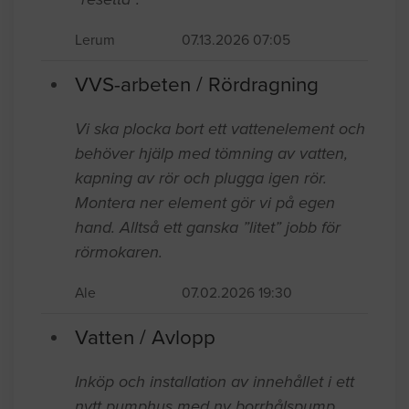
Lerum
07.13.2026 07:05
VVS-arbeten / Rördragning
Vi ska plocka bort ett vattenelement och
behöver hjälp med tömning av vatten,
kapning av rör och plugga igen rör.
Montera ner element gör vi på egen
hand. Alltså ett ganska ”litet” jobb för
rörmokaren.
Ale
07.02.2026 19:30
Vatten / Avlopp
Inköp och installation av innehållet i ett
nytt pumphus med ny borrhålspump,