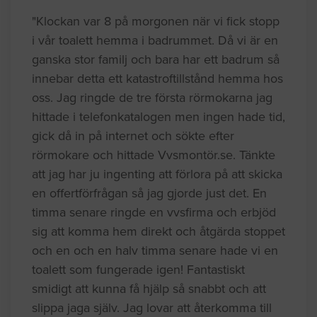
"Klockan var 8 på morgonen när vi fick stopp
i vår toalett hemma i badrummet. Då vi är en
ganska stor familj och bara har ett badrum så
innebar detta ett katastroftillstånd hemma hos
oss. Jag ringde de tre första rörmokarna jag
hittade i telefonkatalogen men ingen hade tid,
gick då in på internet och sökte efter
rörmokare och hittade Vvsmontör.se. Tänkte
att jag har ju ingenting att förlora på att skicka
en offertförfrågan så jag gjorde just det. En
timma senare ringde en vvsfirma och erbjöd
sig att komma hem direkt och åtgärda stoppet
och en och en halv timma senare hade vi en
toalett som fungerade igen! Fantastiskt
smidigt att kunna få hjälp så snabbt och att
slippa jaga själv. Jag lovar att återkomma till