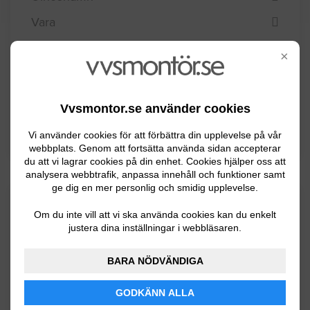
Vara
Vårgårda
×
Vänersborg
Åmål
Vvsmontor.se använder cookies
Öckerö
Vi använder cookies för att förbättra din upplevelse på vår
webbplats. Genom att fortsätta använda sidan accepterar
du att vi lagrar cookies på din enhet. Cookies hjälper oss att
analysera webbtrafik, anpassa innehåll och funktioner samt
ge dig en mer personlig och smidig upplevelse.
Kommuninformation
Om du inte vill att vi ska använda cookies kan du enkelt
justera dina inställningar i webbläsaren.
Tranemo ligger i Västra Götalands län och har
BARA NÖDVÄNDIGA
ca 11700 invånare. Det är ett mycket skogs
GODKÄNN ALLA
och sjörikt landskap med mycket myrmarker.