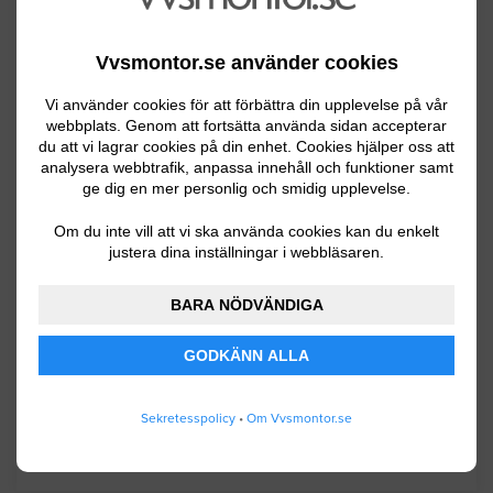
Tjörn
Vvsmontor.se använder cookies
Tranemo
Vi använder cookies för att förbättra din upplevelse på vår
Trollhättan
webbplats. Genom att fortsätta använda sidan accepterar
du att vi lagrar cookies på din enhet. Cookies hjälper oss att
Töreboda
analysera webbtrafik, anpassa innehåll och funktioner samt
ge dig en mer personlig och smidig upplevelse.
Uddevalla
Om du inte vill att vi ska använda cookies kan du enkelt
Ulricehamn
justera dina inställningar i webbläsaren.
Vara
BARA NÖDVÄNDIGA
Vårgårda
GODKÄNN ALLA
Vänersborg
Åmål
Sekretesspolicy
•
Om Vvsmontor.se
Öckerö