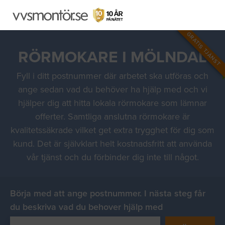
GRATIS TJÄNST
RÖRMOKARE I MÖLNDAL
Fyll i ditt postnummer där arbetet ska utföras och
ange sedan vad du behöver ha hjälp med och vi
hjälper dig att hitta lokala rörmokare som lämnar
offerter. Samtliga anslutna rörmokare är
kvalitetssäkrade vilket get extra trygghet för dig som
kund. Det är självklart helt kostnadsfritt att använda
vår tjänst och du förbinder dig inte till något.
Börja med att ange postnummer. I nästa steg får
du beskriva vad du behover hjälp med