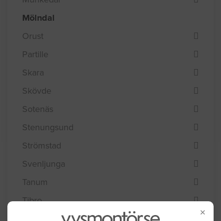
Mölndal
Orust
Partille
Skara
Skövde
Sotenäs
Stenungsund
Strömstad
Svenljunga
Tanum
Tibro
×
Tidaholm