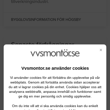
tillverkningsindustri.
BYGGLOVSINFORMATION FÖR HÖGSBY
Senaste förfrågningar
×
VVS-arbeten / Rördragning
Vvsmontor.se använder cookies
Vattenläcka i rör till. värmeelement
Vi använder cookies för att förbättra din upplevelse på vår
webbplats. Genom att fortsätta använda sidan accepterar
Hultsfred
01.13.2024 07:51
du att vi lagrar cookies på din enhet. Cookies hjälper oss att
analysera webbtrafik, anpassa innehåll och funktioner samt
ge dig en mer personlig och smidig upplevelse.
VVS-arbeten / Rördragning
Om du inte vill att vi ska använda cookies kan du enkelt