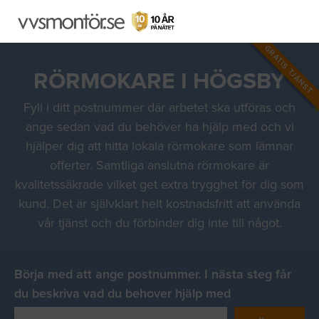
GRATIS TJÄNST
RÖRMOKARE I HÖGSBY
Fyll i ditt postnummer där arbetet ska utföras och
ange sedan vad du behöver ha hjälp med och vi
hjälper dig att hitta lokala rörmokare som lämnar
offerter. Samtliga anslutna rörmokare är
kvalitetssäkrade vilket get extra trygghet för dig som
kund. Det är självklart helt kostnadsfritt att använda
vår tjänst och du förbinder dig inte till något.
Börja med att ange postnummer. I nästa steg får
du beskriva vad du behover hjälp med