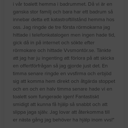
i vår toalett hemma i badrummet. Då vi är en
ganska stor familj och bara har ett badrum så
innebar detta ett katastroftillstånd hemma hos
oss. Jag ringde de tre första rörmokarna jag
hittade i telefonkatalogen men ingen hade tid,
gick då in på internet och sökte efter
rörmokare och hittade Vvsmontör.se. Tänkte
att jag har ju ingenting att förlora på att skicka
en offertförfrågan så jag gjorde just det. En
timma senare ringde en vvsfirma och erbjöd
sig att komma hem direkt och åtgärda stoppet
och en och en halv timma senare hade vi en
toalett som fungerade igen! Fantastiskt
smidigt att kunna få hjälp så snabbt och att
slippa jaga själv. Jag lovar att återkomma till
er nästa gång jag behöver ha hjälp inom vvs!"