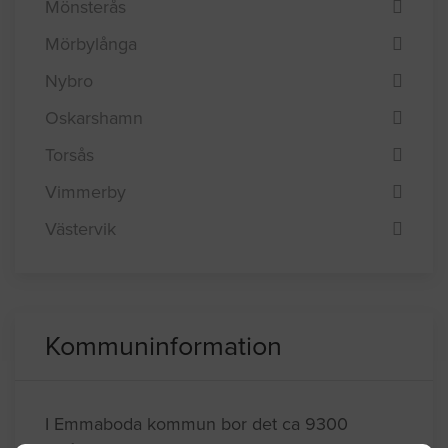
Mönsterås
Mörbylånga
Nybro
Oskarshamn
Torsås
Vimmerby
Västervik
Kommuninformation
I Emmaboda kommun bor det ca 9300