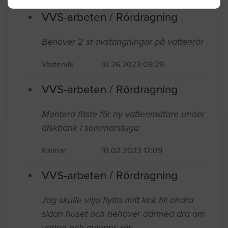
VVS-arbeten / Rördragning
Behöver 2 st avstängningar på vattenrör
Västervik
10.26.2023 09:29
VVS-arbeten / Rördragning
Montera fäste för ny vattenmätare under
diskbänk i sommarstuga
Kalmar
10.02.2023 12:09
VVS-arbeten / Rördragning
Jag skulle vilja flytta mitt kök till andra
sidan huset och behöver därmed dra om
vatten och avlopps rör.