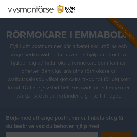
GRATIS TJÄNST
RÖRMOKARE I EMMABODA
Fyll i ditt postnummer där arbetet ska utföras och
ange sedan vad du behöver ha hjälp med och vi
hjälper dig att hitta lokala rörmokare som lämnar
offerter. Samtliga anslutna rörmokare är
kvalitetssäkrade vilket get extra trygghet för dig som
kund. Det är självklart helt kostnadsfritt att använda
vår tjänst och du förbinder dig inte till något.
Börja med att ange postnummer. I nästa steg får
du beskriva vad du behover hjälp med