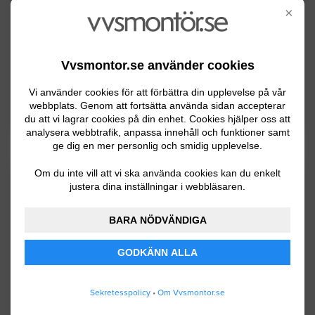
invånare. Emmaboda är en del av glasriket
×
som är en av landets största turistmål.
Emmaboda är en betydande industrikommun
med bland annat flera kända glasbruk.
Vvsmontor.se använder cookies
Vi använder cookies för att förbättra din upplevelse på vår
webbplats. Genom att fortsätta använda sidan accepterar
BYGGLOVSINFORMATION FÖR EMMABODA
du att vi lagrar cookies på din enhet. Cookies hjälper oss att
analysera webbtrafik, anpassa innehåll och funktioner samt
ge dig en mer personlig och smidig upplevelse.
Om du inte vill att vi ska använda cookies kan du enkelt
Senaste förfrågningar
justera dina inställningar i webbläsaren.
BARA NÖDVÄNDIGA
VVS-arbeten / Rördragning
GODKÄNN ALLA
Vattenläcka i rör till. värmeelement
Sekretesspolicy
•
Om Vvsmontor.se
Hultsfred
01.13.2024 07:51