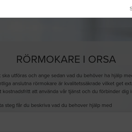
RÖRMOKARE I ORSA
t ska utföras och ange sedan vad du behöver ha hjälp med o
liga anslutna rörmokare är kvalitetssäkrade vilket get ext
lt kostnadsfritt att använda vår tjänst och du förbinder dig in
ta steg får du beskriva vad du behover hjälp med