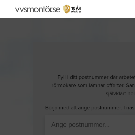
Fyll i ditt postnummer där arbete
rörmokare som lämnar offerter. Samt
självklart he
Börja med att ange postnummer. I näs