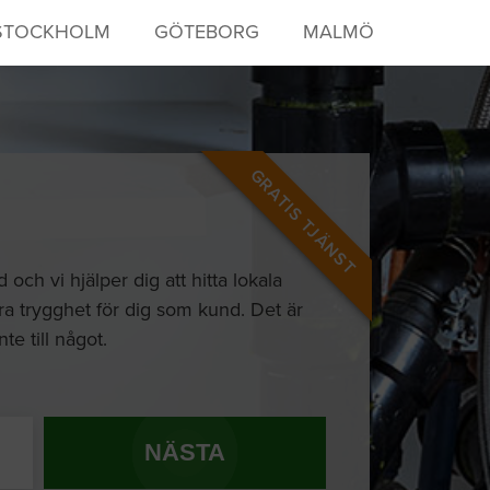
STOCKHOLM
GÖTEBORG
MALMÖ
GRATIS TJÄNST
ch vi hjälper dig att hitta lokala
ra trygghet för dig som kund. Det är
te till något.
NÄSTA