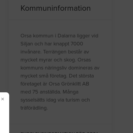
Kommuninformation
Orsa kommun i Dalarna ligger vid
Siljan och har knappt 7000
invånare. Terrängen består av
mycket myrar och skog. Orsas
kommuns näringsliv domineras av
mycket små företag. Det största
företaget är Orsa Grönklitt AB
med 75 anställda. Många
×
sysselsätts idag via turism och
träförädling.