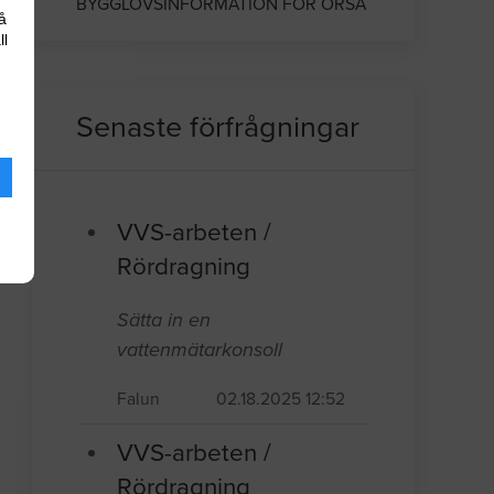
BYGGLOVSINFORMATION FÖR ORSA
å
ll
Senaste förfrågningar
VVS-arbeten /
Rördragning
Sätta in en
vattenmätarkonsoll
Falun
02.18.2025 12:52
VVS-arbeten /
Rördragning