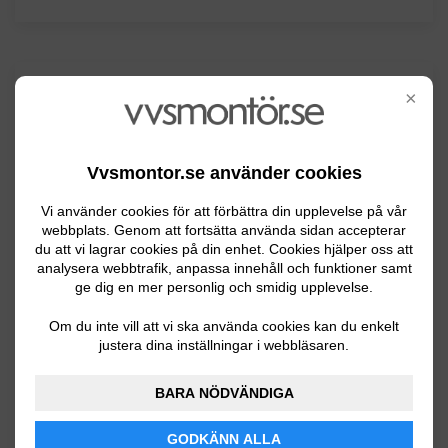
Senaste förfrågningar
×
VVS-arbeten / Rördragning
Vvsmontor.se använder cookies
Vi använder cookies för att förbättra din upplevelse på vår
Byta ut toalett på övervåningen mot en
webbplats. Genom att fortsätta använda sidan accepterar
ny inkl installation, köra ut ny toalett
du att vi lagrar cookies på din enhet. Cookies hjälper oss att
analysera webbtrafik, anpassa innehåll och funktioner samt
samt ta med den gamla toaletten. Helst
ge dig en mer personlig och smidig upplevelse.
fast pris. Önskemål Ej snålspolande,
Om du inte vill att vi ska använda cookies kan du enkelt
Standard höjd, Lättstädad och vanliga
justera dina inställningar i webbläsaren.
kända märken som exempelvis Ifö eller
Gustavsberg.
BARA NÖDVÄNDIGA
Säffle
11.28.2024 15:31
GODKÄNN ALLA