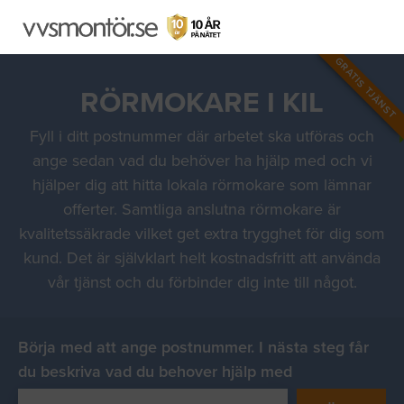
GRATIS TJÄNST
RÖRMOKARE I KIL
Fyll i ditt postnummer där arbetet ska utföras och
ange sedan vad du behöver ha hjälp med och vi
hjälper dig att hitta lokala rörmokare som lämnar
offerter. Samtliga anslutna rörmokare är
kvalitetssäkrade vilket get extra trygghet för dig som
kund. Det är självklart helt kostnadsfritt att använda
vår tjänst och du förbinder dig inte till något.
Börja med att ange postnummer. I nästa steg får
du beskriva vad du behover hjälp med