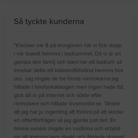
Så tyckte kunderna
"Klockan var 8 på morgonen när vi fick stopp
i vår toalett hemma i badrummet. Då vi är en
ganska stor familj och bara har ett badrum så
innebar detta ett katastroftillstånd hemma hos
oss. Jag ringde de tre första rörmokarna jag
hittade i telefonkatalogen men ingen hade tid,
gick då in på internet och sökte efter
rörmokare och hittade Vvsmontör.se. Tänkte
att jag har ju ingenting att förlora på att skicka
en offertförfrågan så jag gjorde just det. En
timma senare ringde en vvsfirma och erbjöd
sig att komma hem direkt och åtgärda stoppet